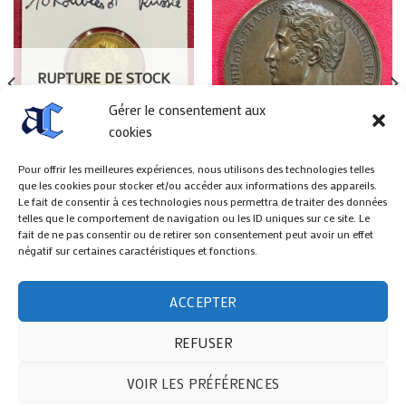
RUPTURE DE STOCK
Gérer le consentement aux
cookies
Pour offrir les meilleures expériences, nous utilisons des technologies telles
que les cookies pour stocker et/ou accéder aux informations des appareils.
MONNAIES
MÉDAILLES
Le fait de consentir à ces technologies nous permettra de traiter des données
Médaille Charles Philippe de
10 Roubles or Nicolas II Russie
telles que le comportement de navigation ou les ID uniques sur ce site. Le
France
950,00
€
fait de ne pas consentir ou de retirer son consentement peut avoir un effet
220,00
€
négatif sur certaines caractéristiques et fonctions.
ACCEPTER
REFUSER
ANCIENNES COLLECTIONS
SUIVI DE COMMANDE
PAIEMENTS & LIVRAISONS
CONDITIONS GÉNÉRALES DE VENTE
CONTACT
MENTIONS LÉGALES
VOIR LES PRÉFÉRENCES
Copyright 2026 ©
Anciennes Collections
|
Politique de Cookies
|