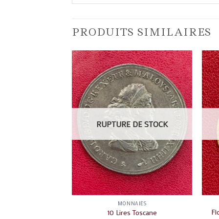
PRODUITS SIMILAIRES
 DE STOCK
RUPTURE DE STOCK
NAIES
MONNAIES
Fl
ouis Philippe
10 Lires Toscane