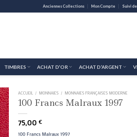
Anciennes Collections
Mon Compte
Suivi 
TIMBRES
ACHAT D’OR
ACHAT D’ARGENT
V
ACCUEIL
/
MONNAIES
/
MONNAIES FRANÇAISES MODERNE
100 Francs Malraux 1997
75,00
€
100 Francs Malraux 1997