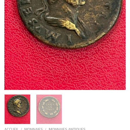
ACCUEIL
/
MONNAIES
/
MONNAIES ANTIQUES